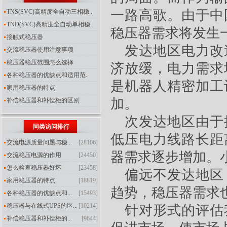
一路高歌。由于中
TNS(SVC)高精度全自动三相稳..
TND(SVC)高精度全自动单相稳..
稳压器需求
将发生
接触式稳压器
发达地区电力改
交流稳压器使用注意事项
稳压器稳压范围怎么选择
济放缓，电力需求
各种稳压器的优缺点和适用范..
是机器人精密加工
家用稳压器的特点
加。
补偿稳压器和补偿柜的区别
次发达地区由于
同类访问排行
低压电力线路长距
交流电源质量问题与稳...
[28106]
器需求逐步增加。
交流稳压电源的作用
[24450]
怎么检查稳压器好坏
[23458]
偏远不发达地区
家用稳压器的特点
[18819]
趋势，稳压器需求
各种稳压器的优缺点和...
[15493]
稳压器与在线式UPS的区...
[10214]
针对形式的评估
补偿稳压器和补偿柜的...
[9644]