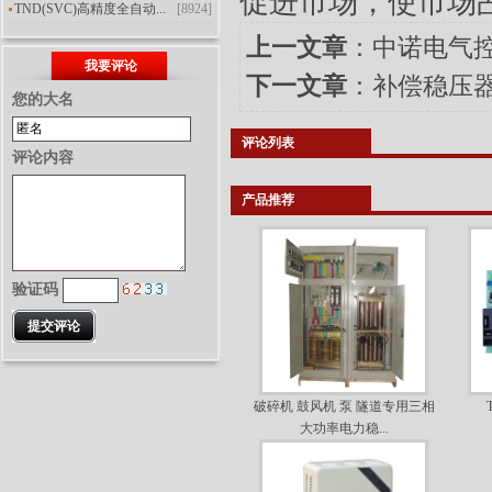
促进市场，使市场
TND(SVC)高精度全自动...
[8924]
上一文章
：
中诺电气
我要评论
下一文章
：
补偿稳压
您的大名
评论列表
评论内容
产品推荐
验证码
破碎机 鼓风机 泵 隧道专用三相
大功率电力稳...