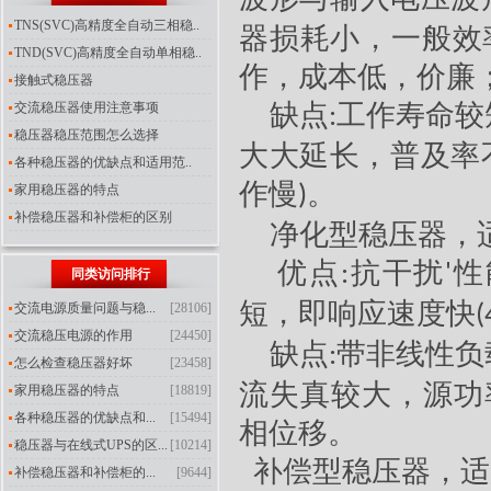
TNS(SVC)高精度全自动三相稳..
器损耗小，一般效
TND(SVC)高精度全自动单相稳..
作，成本低，价廉
接触式稳压器
缺点
工作寿命较
交流稳压器使用注意事项
:
稳压器稳压范围怎么选择
大大延长，普及率
各种稳压器的优缺点和适用范..
作慢
。
家用稳压器的特点
)
补偿稳压器和补偿柜的区别
净化型稳压器
，
优点
抗干扰
性
:
'
同类访问排行
短，即响应速度快
交流电源质量问题与稳...
[28106]
(
交流稳压电源的作用
[24450]
缺点
带非线性负
:
怎么检查稳压器好坏
[23458]
流失真较大，源功
家用稳压器的特点
[18819]
各种稳压器的优缺点和...
[15494]
相位移。
稳压器与在线式UPS的区...
[10214]
补偿型稳压器
，适
补偿稳压器和补偿柜的...
[9644]