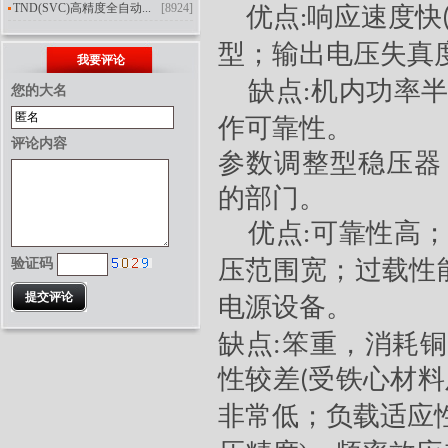
TND(SVC)高精度全自动...
[8924]
优点
响应速度快
:
型；输出电压失真
我要评论
缺点
机内功率
:
您的大名
作可靠性。
评论内容
参数调整型
稳压器
的部门。
优点
可靠性高
:
压范围宽；过载性
验证码
电源设备。
缺点
:
笨重，消耗铜
性较差
受铁心材料
(
非常低；负载适应