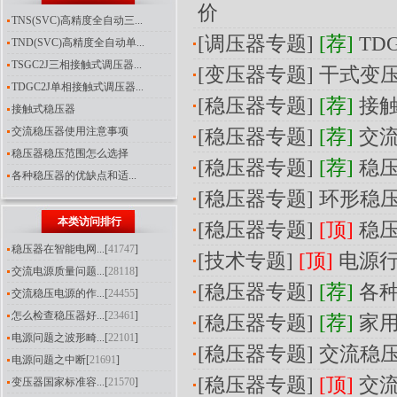
价
TNS(SVC)高精度全自动三...
[
调压器专题
]
[荐]
TD
TND(SVC)高精度全自动单...
TSGC2J三相接触式调压器...
[
变压器专题
]
干式变压
TDGC2J单相接触式调压器...
[
稳压器专题
]
[荐]
接
接触式稳压器
交流稳压器使用注意事项
[
稳压器专题
]
[荐]
交
稳压器稳压范围怎么选择
[
稳压器专题
]
[荐]
稳
各种稳压器的优缺点和适...
[
稳压器专题
]
环形稳
本类访问排行
[
稳压器专题
]
[顶]
稳压
稳压器在智能电网...
[
41747
]
[
技术专题
]
[顶]
电源
交流电源质量问题...
[
28118
]
[
稳压器专题
]
[荐]
各
交流稳压电源的作...
[
24455
]
怎么检查稳压器好...
[
23461
]
[
稳压器专题
]
[荐]
家
电源问题之波形畸...
[
22101
]
[
稳压器专题
]
交流稳
电源问题之中断
[
21691
]
[
稳压器专题
]
[顶]
交
变压器国家标准容...
[
21570
]