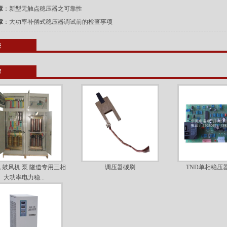
章
：
新型无触点稳压器之可靠性
章
：
大功率补偿式稳压器调试前的检查事项
表
荐
 鼓风机 泵 隧道专用三相
调压器碳刷
TND单相稳压
大功率电力稳...