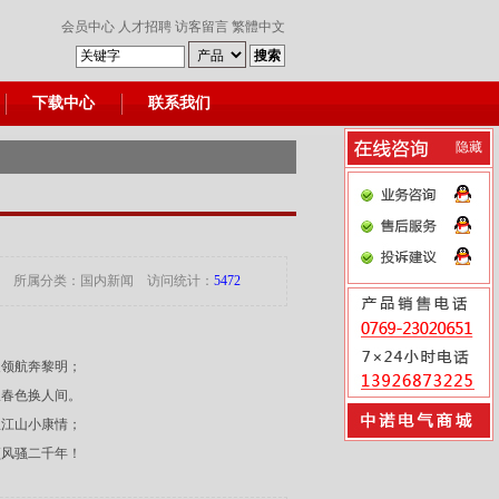
会员中心
人才招聘
访客留言
繁體中文
下载中心
联系我们
隐藏
18日 所属分类：
国内新闻
访问统计：
5472
义领航奔黎明；
派春色换人间。
里江山小康情；
领风骚二千年！