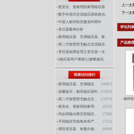
上一文
更安全、更耐用的家用稳压器
下一文
数字补偿式交流稳压器铁路信..
中诺人献诗歌庆建党90周年
评论列
变压器案例分析
家用稳压器、空调稳压器、家..
产品推
第二代智慧型无触点交流稳压..
变压器故障处理之变压器一次..
[稳压器用户请留心]参数稳压..
同类访问排行
家用稳压器、空调稳压...
[16067]
温馨提示：购买稳压器时...
[13505]
破碎机
第二代智慧型无触点交...
[13070]
更安全、更耐用的家用...
[9252]
同步四输出降压型稳压...
[7268]
不同线径导线每米所产...
[7252]
调压变压器、有载分接...
[6609]