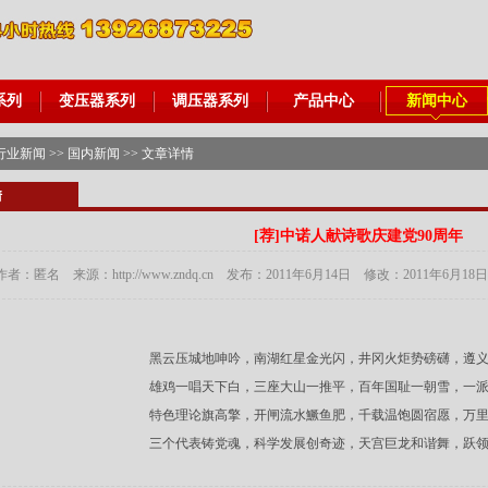
系列
变压器系列
调压器系列
产品中心
新闻中心
行业新闻
>>
国内新闻
>> 文章详情
情
[荐]
中诺人献诗歌庆建党90周年
作者：匿名 来源：http://www.zndq.cn 发布：2011年6月14日 修改：2011年6月
黑云压城地呻吟，南湖红星金光闪，井冈火炬势磅礴，遵
雄鸡一唱天下白，三座大山一推平，百年国耻一朝雪，一
特色理论旗高擎，开闸流水鱖鱼肥，千载温饱圆宿愿，万
三个代表铸党魂，科学发展创奇迹，天宫巨龙和谐舞，跃