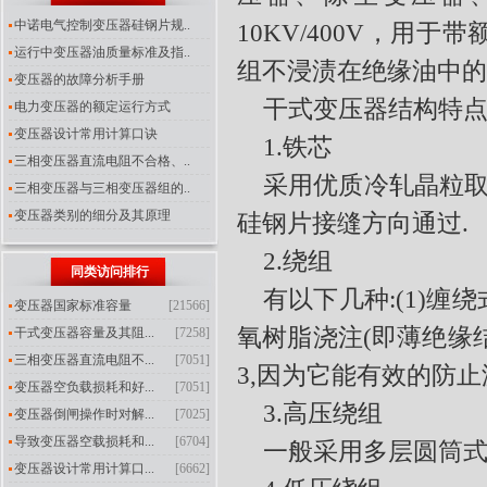
中诺电气控制变压器硅钢片规..
10KV/400V
，用于带
运行中变压器油质量标准及指..
组不浸渍在绝缘油中的
变压器的故障分析手册
干式变压器结构特
电力变压器的额定运行方式
变压器设计常用计算口诀
1.
铁芯
三相变压器直流电阻不合格、..
采用优质冷轧晶粒
三相变压器与三相变压器组的..
变压器类别的细分及其原理
硅钢片接缝方向通过
.
2.
绕组
同类访问排行
有以下几种
:(1)
缠绕
变压器国家标准容量
[21566]
氧树脂浇注
(
即薄绝缘
干式变压器容量及其阻...
[7258]
三相变压器直流电阻不...
[7051]
3,
因为它能有效的防止
变压器空负载损耗和好...
[7051]
3.
高压绕组
变压器倒闸操作时对解...
[7025]
导致变压器空载损耗和...
[6704]
一般采用多层圆筒
变压器设计常用计算口...
[6662]