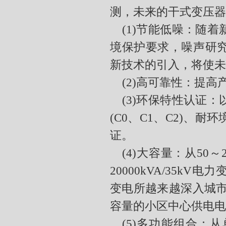
测，未来的干式变压器
(1)
节能低噪：随着
境保护要求，噪声研
新技术的引入，将使未
(2)
高可靠性：提高
(3)
环保特性认证：
(C0
、
C1
、
C2)
、耐环
证。
(4)
大容量：从
50
～
20000kVA/35kV
电力
变电所越来越深入城
容量的小区中心供电电
(5)
多功能组合：从