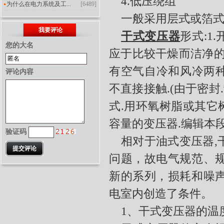
4.
低压绕组
为什么在电力系统及工...
[6489]
一般采用层式或箔
我要评论
干式变压器
形式
:1.
您的大名
应于比较干燥而洁净
有空气自冷和风冷两
评论内容
不直接接触
.(
由于密封
.
式
.
用环氧树脂或其它
容量的变压器
.
编辑本
验证码
相对于油式变压器
,
问题，故电气规范、
新的系列，损耗和噪
电室内创造了条件。
1、
干式变压器的温