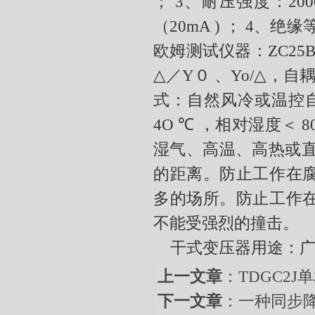
；
3
、耐压强度：
200
（
20mA )
；
4
、绝缘
欧姆测试仪器：
ZC25
△
／
Y
０ 、
Yo/△
，自
式：自然风冷或温控
4O ℃
，相对湿度＜
8
湿气、高温、高热或
的距离。防止工作在
多的场所。防止工作
不能受强烈的撞击。
干式变压器
用途：
上一文章
：
TDGC2
下一文章
：
一种同步