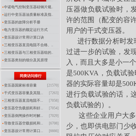
中诺电气控制变压器硅钢片规..
压器做负载试验时，
运行中变压器油质量标准及指..
许的范围（配变的容许
变压器的故障分析手册
用户的干式变压器。
电力变压器的额定运行方式
变压器设计常用计算口诀
进行数据分析时发现
三相变压器直流电阻不合格、..
过进一步的试验，发
三相变压器与三相变压器组的..
变压器类别的细分及其原理
入，而且大多是小一个
是500KVA，负载试
同类访问排行
器的实际容量却是50
变压器国家标准容量
[21570]
进行负载试验的话，
干式变压器容量及其阻...
[7263]
三相变压器直流电阻不...
[7058]
负载试验的）。
变压器空负载损耗和好...
[7054]
这些企业用户大多属
变压器倒闸操作时对解...
[7029]
导致变压器空载损耗和...
[6708]
少，也即供电部门少
变压器设计常用计算口...
[6666]